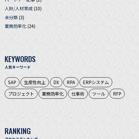
人財/人材育成
(10)
未分類
(3)
業務効率化
(24)
KEYWORDS
人気キーワード
SAP
生産性向上
DX
RPA
ERPシステム
プロジェクト
業務効率化
仕事術
ツール
RFP
RANKING
アクセスランキング