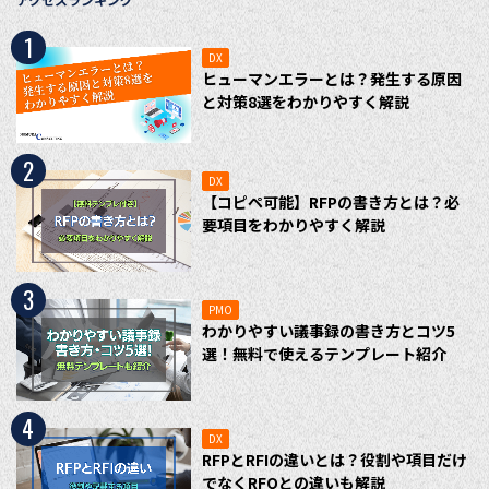
1
DX
ヒューマンエラーとは？発生する原因
と対策8選をわかりやすく解説
2
DX
【コピペ可能】RFPの書き方とは？必
要項目をわかりやすく解説
3
PMO
わかりやすい議事録の書き方とコツ5
選！無料で使えるテンプレート紹介
4
DX
RFPとRFIの違いとは？役割や項目だけ
でなくRFQとの違いも解説