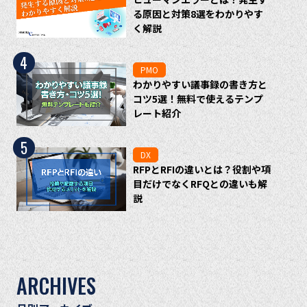
る原因と対策8選をわかりやす
く解説
4
PMO
わかりやすい議事録の書き方と
コツ5選！無料で使えるテンプ
レート紹介
5
DX
RFPとRFIの違いとは？役割や項
目だけでなくRFQとの違いも解
説
ARCHIVES