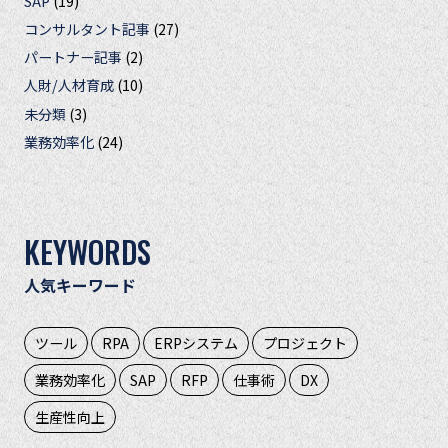
SAP
(19)
コンサルタント記事
(27)
パートナー記事
(2)
人財/人材育成
(10)
未分類
(3)
業務効率化
(24)
KEYWORDS
人気キーワード
ツール
RPA
ERPシステム
プロジェクト
業務効率化
SAP
RFP
仕事術
DX
生産性向上