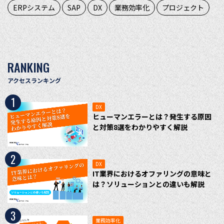
ERPシステム
SAP
DX
業務効率化
プロジェクト
RANKING
アクセスランキング
1
DX
ヒューマンエラーとは？発生する原因
と対策8選をわかりやすく解説
2
DX
IT業界におけるオファリングの意味と
は？ソリューションとの違いも解説
3
業務効率化