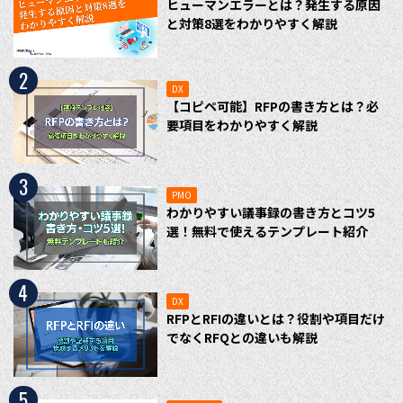
ヒューマンエラーとは？発生する原因
と対策8選をわかりやすく解説
2
DX
【コピペ可能】RFPの書き方とは？必
要項目をわかりやすく解説
3
PMO
わかりやすい議事録の書き方とコツ5
選！無料で使えるテンプレート紹介
4
DX
RFPとRFIの違いとは？役割や項目だけ
でなくRFQとの違いも解説
5