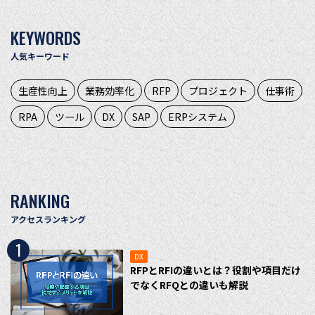
KEYWORDS
人気キーワード
生産性向上
業務効率化
RFP
プロジェクト
仕事術
RPA
ツール
DX
SAP
ERPシステム
RANKING
アクセスランキング
1
DX
RFPとRFIの違いとは？役割や項目だけ
でなくRFQとの違いも解説