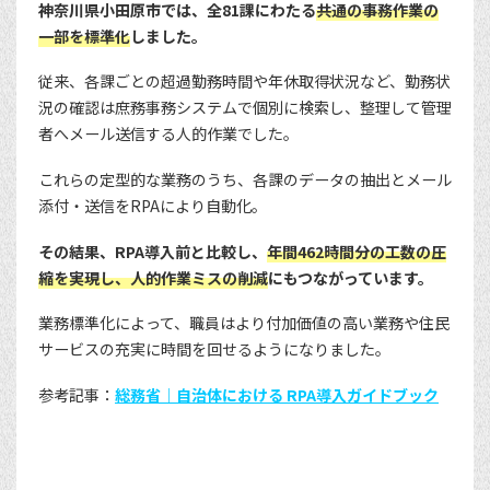
神奈川県小田原市では、全81課にわたる
共通の事務作業の
一部を標準化
しました。
従来、各課ごとの超過勤務時間や年休取得状況など、勤務状
況の確認は庶務事務システムで個別に検索し、整理して管理
者へメール送信する人的作業でした。
これらの定型的な業務のうち、各課のデータの抽出とメール
添付・送信をRPAにより自動化。
その結果、RPA導入前と比較し、
年間462時間分の工数の圧
縮を実現し、人的作業ミスの削減
にもつながっています。
業務標準化によって、職員はより付加価値の高い業務や住民
サービスの充実に時間を回せるようになりました。
参考記事：
総務省｜自治体における RPA導入ガイドブック