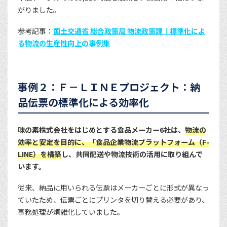
がりました。
参考記事：
国土交通省 総合政策局 物流政策課｜標準化によ
る物流の生産性向上の事例集
事例２：Ｆ－ＬＩＮＥプロジェクト：納
品伝票の標準化による効率化
味の素株式会社をはじめとする食品メーカー6社は、
物流の
効率と安定を目的に、「食品企業物流プラットフォーム（F-
LINE）を構築
し、共同配送や物流技術の活用に取り組んで
います。
従来、納品に用いられる伝票はメーカーごとに形式が異なっ
ていたため、伝票ごとにプリンタを切り替える必要があり、
事務処理が煩雑化していました。