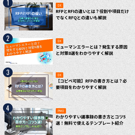
1
DX
RFPとRFIの違いとは？役割や項目だけ
でなくRFQとの違いも解説
2
DX
ヒューマンエラーとは？発生する原因
と対策8選をわかりやすく解説
3
DX
【コピペ可能】RFPの書き方とは？必
要項目をわかりやすく解説
4
PMO
わかりやすい議事録の書き方とコツ5
選！無料で使えるテンプレート紹介