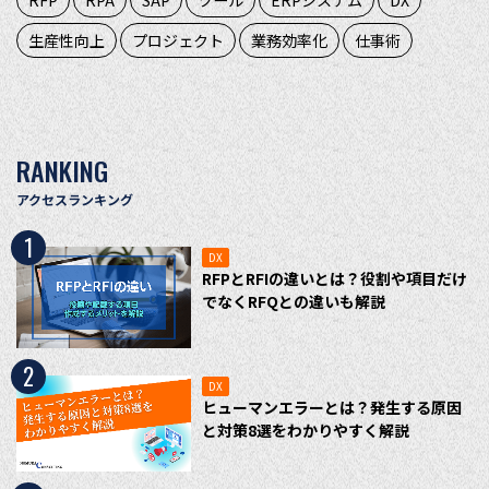
生産性向上
プロジェクト
業務効率化
仕事術
RANKING
アクセスランキング
1
DX
RFPとRFIの違いとは？役割や項目だけ
でなくRFQとの違いも解説
2
DX
ヒューマンエラーとは？発生する原因
と対策8選をわかりやすく解説