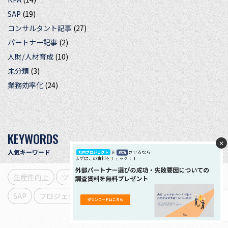
SAP
(19)
コンサルタント記事
(27)
パートナー記事
(2)
人財/人材育成
(10)
未分類
(3)
業務効率化
(24)
KEYWORDS
✕
人気キーワード
生産性向上
ツール
DX
RFP
RPA
業務効率化
クッキー説明を表示
当サイトでは快適なサービスを提供するために、クッキ
SAP
プロジェクト
ERPシステム
仕事術
ー（cookie）を使用しています。 当サイトをご利用いた
同意して閉じる
だく場合は、クッキーの使用に同意いただいたものとみ