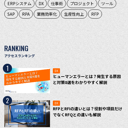
ERPシステム
DX
仕事術
プロジェクト
ツール
SAP
RPA
業務効率化
生産性向上
RFP
RANKING
アクセスランキング
1
DX
ヒューマンエラーとは？発生する原因
と対策8選をわかりやすく解説
2
DX
RFPとRFIの違いとは？役割や項目だけ
でなくRFQとの違いも解説