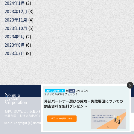
2024年1月
(3)
2023年12月
(3)
2023年11月
(4)
2023年10月
(5)
2023年9月
(2)
2023年8月
(6)
2023年7月
(8)
✕
クッキー説明を表示
SAP®、SAP®ロゴ、記載されているすべての製品およびサービス名は、ドイツおよびその他の
当サイトでは快適なサービスを提供するために、クッキ
世界各国におけるSAP AGの登録商標または商標です。
ー（cookie）を使用しています。 当サイトをご利用いた
同意して閉じる
© 2026 Copyright (C) Nomura System Corporation Co, Ltd. All rights reserved.
だく場合は、クッキーの使用に同意いただいたものとみ